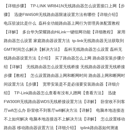
【详细步骤】
TP-LINK WR841N无线路由器怎么设置接口上网【步
骤】
迅捷FW450R无线路由器限速设置方法有哪些【详细介绍】
电压驻波比是什么
磊科全功能路由器上网行为管理具体配置教程
【详解】
多台华为荣耀路由HiLink一键组网功能【详细教程】
家用
路由器怎么设置 家庭路由器设置方法
tp-link无线路由器无法获取到
GMT时间怎么解决【解决方法】
磊科无线路由器怎么设置 磊科无
线路由器设置方法【介绍】
买了路由器怎么上网 路由器安装步骤介
绍【详解】
无线路由器怎么设置无线桥接 无线路由器设置无线桥接
步骤【教程】
怎么设置路由器上网和断网时间 路由器上网和断网时
间设置方法【步骤】
宽带安装是不是必须要安装路由器【详细介
绍】
TP-Link路由器怎么查看有没有人蹭网【查看方法】
迅捷
FW300R无线路由器WDS无线桥接设置方法【详解】
卧室收不到客
厅wifi怎么办 卧室收不到客厅wifi解决方法【详解】
电脑本地连接连
不上如何解决 电脑本地连接连不上解决方法【详解】
怎么设置移动
路由器 移动路由器设置方法【详细介绍】
tplink路由器如何测速