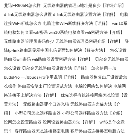
斐迅FR605R怎么样
无线路由器的管理ip地址是多少【详细介绍】
d-link无线路由器怎么设置 d-link无线路由器设置方法【详解】
电脑
连接WiFi断线怎么办 电脑连接WiFi断线解决方法【详解】
win10系
统电脑如何查看wifi密码 win10系统电脑查看wifi密码方法【介绍】
无线路由器管理员密码多少 无线路由器管理员密码介绍【详解】
登
陆tp-link路由器显示中国电信界面如何解决【解决方法】
怎么设置
路由器wifi密码 wifi路由器设置密码方法【详解】
贝尔金无线路由器
怎么设置 贝尔金无线路由器设置方法【详解】
怎么使用一加
budsPro 一加budsPro使用说明【详解】
路由器恢复出厂设置后怎
么操作 路由器恢复出厂设置调试方法
电脑没网络如何解决 电脑网
络连接不上解决方法【详解】
优先选择有线连接网络怎么设置【设
置方法】
无线路由器哪个口连光猫 无线路由器连光猫方法【介
绍】
小型公司怎么选择路由器 小型公司选择路由器方法【介绍】
没网怎么设置路由器 没网设置路由器方法【详解】
wifi6是什么意
思？
客厅路由器怎么连接卧室电脑 客厅路由器连接卧室电脑方法