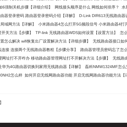
一加6强制关机步骤【详细介绍】
网线接头顺序是什么 网线如何排序？
水
由器登录密码 路由器登录密码介绍【详解】
D-Link DIR613无线
描局域网方法【详解】
小米路由器4怎么打开5G频段信号 小米路由器4打
器定时开关方法【步骤】
TP-link 无线路由器WDS如何设置【设置方法】
怎
厂设置怎么解决 wifi恢复出厂设置解决方法【详细步骤】
无线路由器接口如
线连接 连接两个无线路由器教程【步骤分享】
路由器管理员密码忘了怎么
理网址打不开咋办 移动路由器管理网址打不开解决方法【步骤】
无线路
让华为4G路由器切换到家用无线路由器【详解】
磊科NMW1324MF怎
00NH2怎么样
如何开启无线网路由器功能 开启无线网路由器功能方法【
】