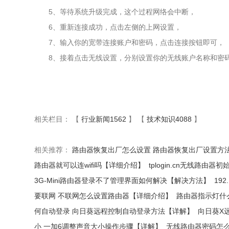
5、等待系统升级完成，这个过程网络会中断，
6、重新连接成功，点击左侧的上网设置，
7、输入你的宽带连接账户和密码，点击连接按钮即可，
8、接着点击无线设置，分别设置你的无线账户名称和密码
相关栏目： 【
行业新闻1562
】 【
技术知识4088
】
相关推荐：
路由器恢复出厂怎么设置 路由器恢复出厂设置方
路由器就可以连wifi吗【详细介绍】
tplogin.cn无线路由器
3G-Mini路由器登录不了管理界面如何解决【解决方法】
192
要联网 不联网怎么设置路由器【详细介绍】
路由器指示灯什
何自动登录 向日葵远程控制自动登录方法【详解】
向日葵X
小 一加6调整声音大小操作步骤【详解】
无线路由器密码怎么